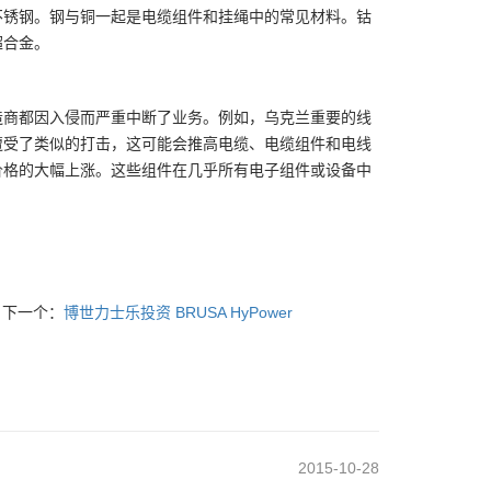
不锈钢。钢与铜一起是电缆组件和挂绳中的常见材料。
钴
超合金。
造商都因入侵而严重中断了业务。例如，乌克兰重要的线
遭受了类似的打击，这可能会推高电缆、电缆组件和电线
价格的大幅上涨。
这些组件在几乎所有电子组件或设备中
下一个：
博世力士乐投资 BRUSA HyPower
2015-10-28