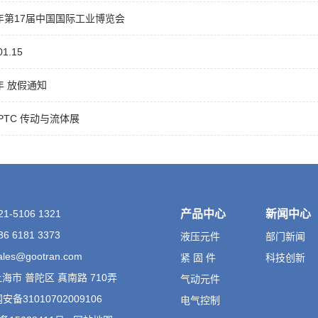
5年第17届中国国际工业博览会
01.15
6年 放假通知
5 PTC 传动与流体展
-5106 1321
产品中心
新闻中心
 6181 3373
液压元件
部门新闻
es@gootran.com
紧 固 件
科技创新
海市 普陀区 真南路 710弄
气动元件
备31010702009106
电气控制