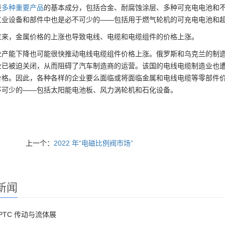
是
多种重要产品
的基本成分，包括合金、耐腐蚀涂层、多种可充电电池和
工业设备和部件中也是必不可少的——包括用于燃气轮机的可充电电池和
过来，金属价格的上涨也导致电线、电缆和电缆组件的价格上涨。
业产能下降也可能很快推动电线电缆组件价格上涨。俄罗斯和乌克兰的制
业已被迫关闭，从而阻碍了汽车制造商的运营。
该国的电线电缆制造业也
价格。
因此，各种各样的企业要么面临或将面临金属和电线电缆等零部件
不可少的——包括太阳能电池板、风力涡轮机和石化设备。
上一个：
2022 年“电磁比例阀市场”
新闻
5 PTC 传动与流体展