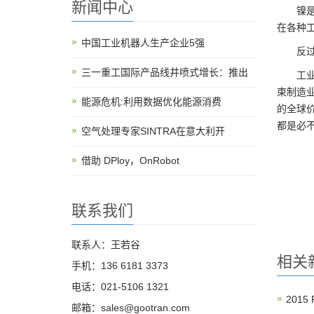
新闻中心
镍
在各种
中国工业机器人生产企业5强
反
三一重工国际产品线井喷式增长：推出
工
束制造
能源危机:利用数据优化能源消费
的全球
都是必
空气处理专家SINTRA在意大利开
借助 DPloy，OnRobot
联系我们
联系人：王若谷
相关
手机：136 6181 3373
电话：021-5106 1321
201
邮箱：sales@gootran.com