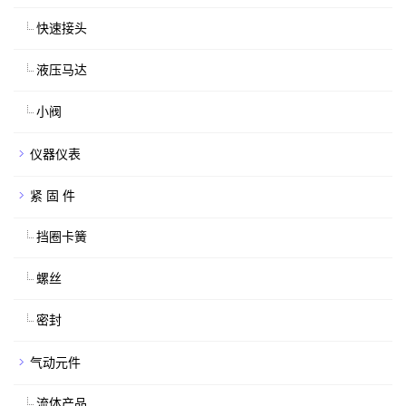
快速接头
液压马达
小阀
仪器仪表
紧 固 件
挡圈卡簧
螺丝
密封
气动元件
流体产品