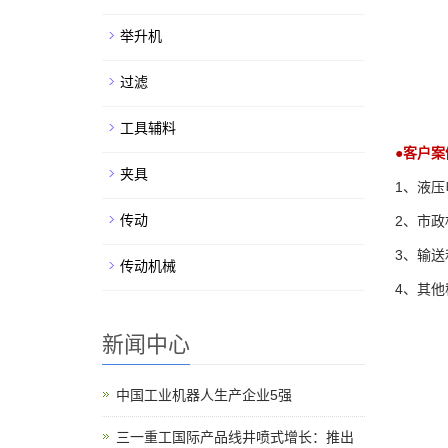
举升机
过滤
工具辅料
●
客户案
夹具
1
、
液压
传动
2
、市政
3
、输送
传动机械
4
、其他
新闻中心
中国工业机器人生产企业5强
三一重工国际产品线井喷式增长：推出