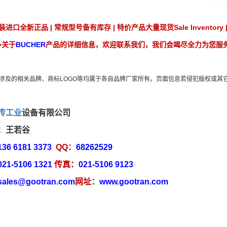
口全新正品 | 常规型号备有库存 | 特价产品大量现货Sale Inventory | New produ
多关于
BUCHER
产品的详细信息，欢迎联系我们，我们会竭尽全力为您服
涉及的相关品牌、商标LOGO等均属于各自品牌厂家所有。页面信息若侵犯版权或其
传工业
设备有限公司
：
王若谷
136 6181 3373
QQ
：
68262529
021-5106 1321
传真：
021-5106 9123
sales@gootran.com
网址：
www.gootran.com