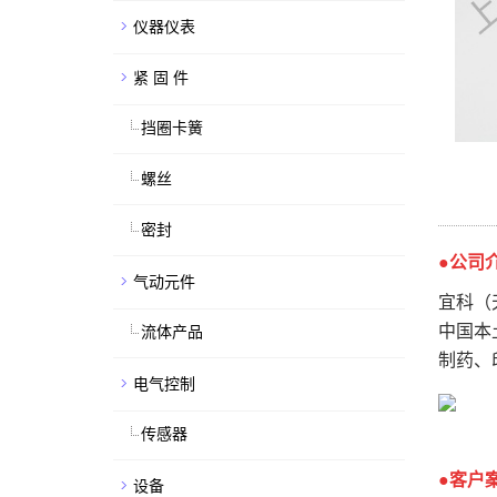
仪器仪表
紧 固 件
挡圈卡簧
螺丝
密封
●公司
气动元件
宜科（
中国本
流体产品
制药、
电气控制
传感器
●客户
设备