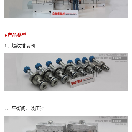
●产品类型
1
、螺纹插装阀
2
、平衡阀、液压锁