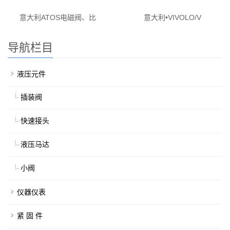
意大利ATOS电磁阀、比
意大利•VIVOLO/V
导航栏目
液压元件
插装阀
快速接头
液压马达
小阀
仪器仪表
紧 固 件