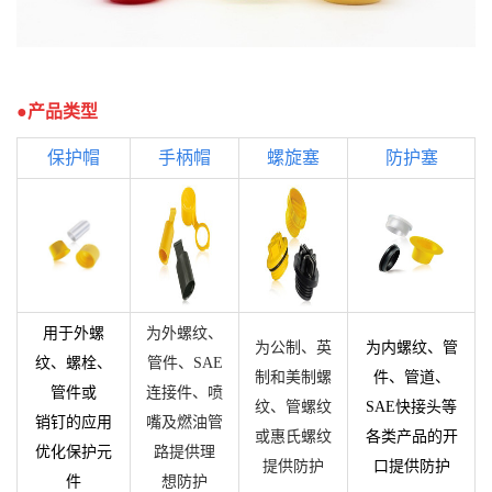
●产品类型
保
护帽
手柄帽
螺旋塞
防护塞
用于外螺
为外螺纹、
为公制、英
为内螺纹、管
纹、螺栓、
管件、
SAE
制和美制螺
件、管道、
管件
或
连接件、喷
纹、管螺纹
SAE
快接头等
销钉的应用
嘴及燃油管
或惠氏螺纹
各类产品的开
优化保护元
路提供理
提供防护
口
提
供防护
件
想防护