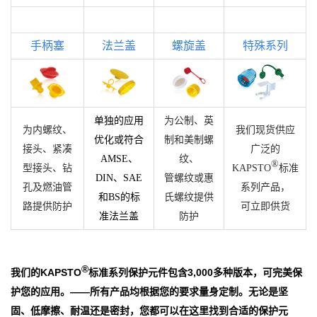
手柄塞
法兰盖
螺旋盖
特殊系列
单独的应用
为公制、英
为内螺纹、
我们现货供应
优化或符合
制和美制螺
接头、紧凑
广泛的
AMSE
、
纹、
®
型接头、钻
KAPSTO
标准
DIN
、
SAE
管螺纹或惠
孔及燃油管
系列产品，
和
BS
的
标
氏螺纹提供
路提供防护
可立即供货
准法兰盖
防护
®
我们的
KAPSTO
标准系列保护元件包含
3,000
多种版本，可完美保
护您的应用。
——
所有产品均根据您的要求量身定制。无论是坚
固、低摩擦、耐温还是密封，您都可以在这里找到合适的保护元